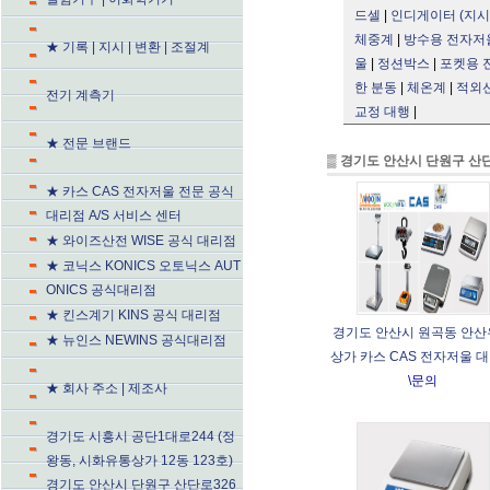
드셀
|
인디게이터 (지시
체중계
|
방수용 전자저
★ 기록 | 지시 | 변환 | 조절계
울
|
정션박스
|
포켓용 
한 분동
|
체온계
|
적외
전기 계측기
교정 대행
|
★ 전문 브랜드
▒
경기도 안산시 단원구 산단로
★ 카스 CAS 전자저울 전문 공식
대리점 A/S 서비스 센터
★ 와이즈산전 WISE 공식 대리점
★ 코닉스 KONICS 오토닉스 AUT
ONICS 공식대리점
★ 킨스계기 KINS 공식 대리점
경기도 안산시 원곡동 안
★ 뉴인스 NEWINS 공식대리점
상가 카스 CAS 전자저울 
\문의
★ 회사 주소 | 제조사
경기도 시흥시 공단1대로244 (정
왕동, 시화유통상가 12동 123호)
경기도 안산시 단원구 산단로326